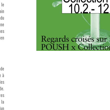
 le
ain
 du
une
ues
 en
 de
e à
les
de.
es
 la
’un