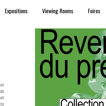
Expositions
Viewing Rooms
Foires
ent
 de
ont
nte