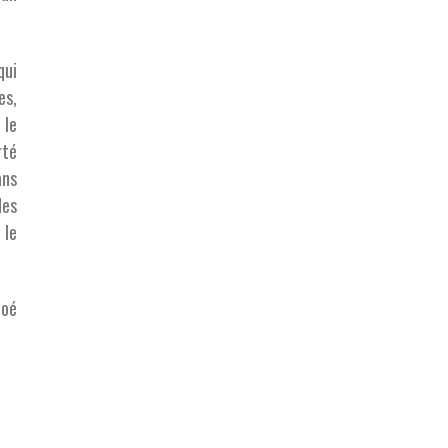
qui
es,
 le
rté
ans
des
 le
noé